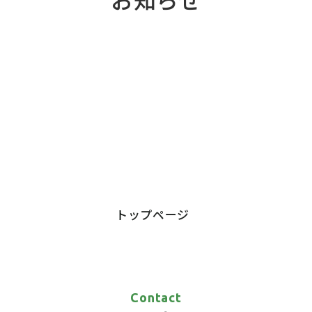
{{ item.name }}
該当する記事はありませんでした
{{ item.date.split('T')[0].replace(/-/g, '.') }}
{{ item.title }}
{{ cat.name }}
トップページ
Contact